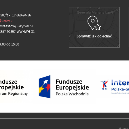
-50; fax. 17 860-94-56
@pzdw.pl
WRzeszow/SkrytkaESP
98357-92897-WWHWH-31
Sprawdź jak dojechać
.00 do 15.00
Mapa 