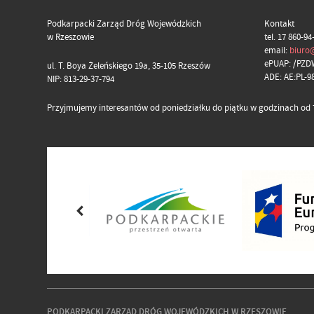
Podkarpacki Zarząd Dróg Wojewódzkich
Kontakt
w Rzeszowie
tel. 17 860-94
email:
biuro
ePUAP: /PZD
ul. T. Boya Żeleńskiego 19a, 35-105 Rzeszów
ADE: AE:PL-
NIP: 813-29-37-794
Przyjmujemy interesantów od poniedziałku do piątku w godzinach od 7
PODKARPACKI ZARZĄD DRÓG WOJEWÓDZKICH W RZESZOWIE