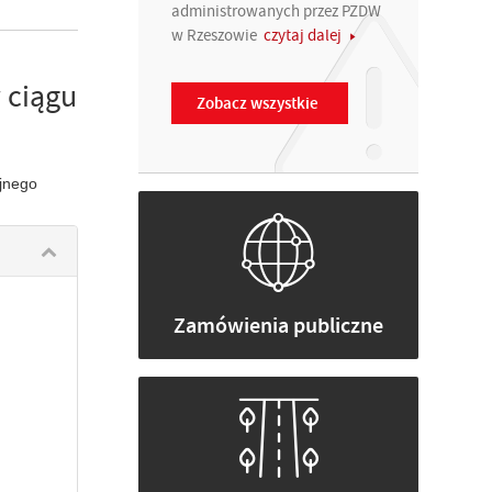
administrowanych przez PZDW
w Rzeszowie
czytaj dalej
 ciągu
Zobacz wszystkie
jnego
Zamówienia publiczne