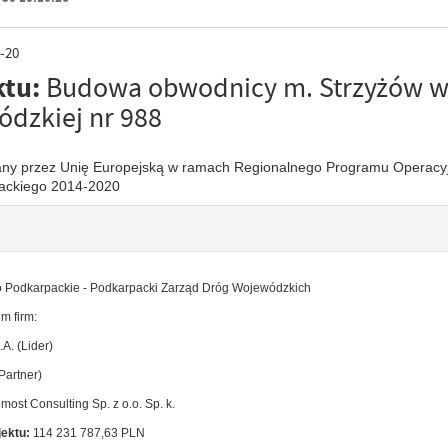
-20
ktu:
Budowa obwodnicy m. Strzyżów w
ódzkiej nr 988
wany przez Unię Europejską w ramach Regionalnego Programu Operacy
ackiego 2014-2020
Podkarpackie - Podkarpacki Zarząd Dróg Wojewódzkich
m firm:
A. (Lider)
(Partner)
most Consulting Sp. z o.o. Sp. k.
jektu:
114 231 787,63 PLN