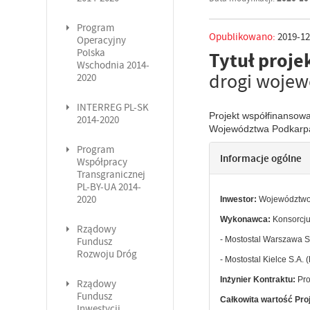
Program
Opublikowano:
2019-12
Operacyjny
Polska
Tytuł proje
Wschodnia 2014-
drogi wojew
2020
INTERREG PL-SK
Projekt współfinanso
2014-2020
Województwa Podkarp
Program
Informacje ogólne
Współpracy
Transgranicznej
PL-BY-UA 2014-
2020
Inwestor:
Województwo 
Wykonawca:
Konsorcju
Rządowy
- Mostostal Warszawa S.
Fundusz
Rozwoju Dróg
- Mostostal Kielce S.A. 
Inżynier Kontraktu
:
Pro
Rządowy
Fundusz
Całkowita wartość Pro
Inwestycji