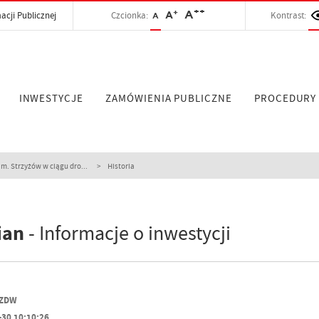
++
+
A
acji Publicznej
Czcionka:
A
Kontrast:
A
INWESTYCJE
ZAMÓWIENIA PUBLICZNE
PROCEDURY
. Strzyżów w ciągu dro...
Historia
ian
- Informacje o inwestycji
PZDW
-30 10:10:26