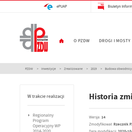
ePUAP
Biuletyn Inform
O PZDW
DROGI I MOSTY
PZDW
Inwestycje
Zrealizowane
2019
Budowa obwodnicy m
Historia zm
W trakcie realizacji
Regionalny
Wersja:
14
Program
Zmodyfikował:
Rzecznik 
Operacyjny WP
2014-2020
Data modyfikacji:
2020-10