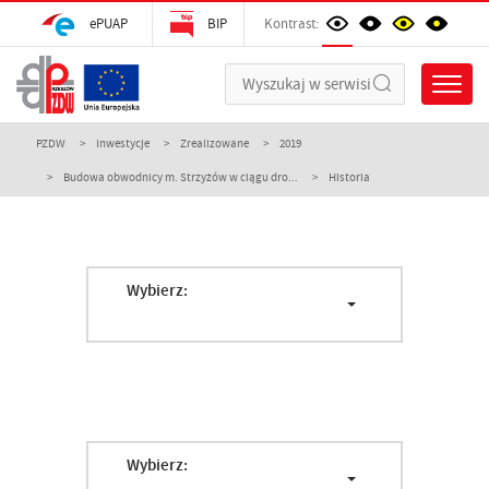
ePUAP
BIP
Kontrast:
PZDW
Inwestycje
Zrealizowane
2019
Budowa obwodnicy m. Strzyżów w ciągu dro...
Historia
Wybierz:
Wybierz: