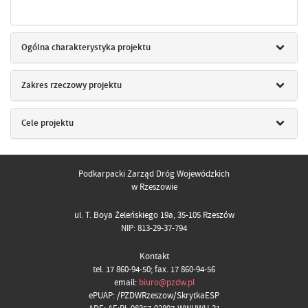
Ogólna charakterystyka projektu
Zakres rzeczowy projektu
Cele projektu
Podkarpacki Zarząd Dróg Wojewódzkich
w Rzeszowie
ul. T. Boya Żeleńskiego 19a, 35-105 Rzeszów
NIP: 813-29-37-794
Kontakt
tel. 17 860-94-50; fax. 17 860-94-56
email:
biuro@pzdw.pl
ePUAP: /PZDWRzeszow/SkrytkaESP