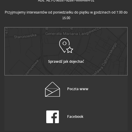
ADE: AE:PL-98357-92897-WWHWH-31
Przyjmujemy interesantów od poniedziałku do piątku w godzinach od 7.00 do
15.00
Sprawdź jak dojechać
Poczta www
Facebook