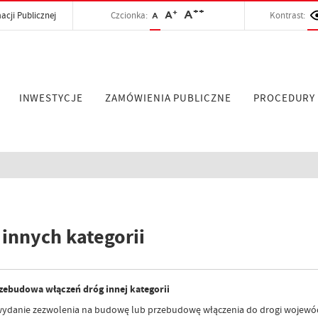
++
+
A
acji Publicznej
Czcionka:
A
Kontrast:
A
INWESTYCJE
ZAMÓWIENIA PUBLICZNE
PROCEDURY
 innych kategorii
ebudowa włączeń dróg innej kategorii
ydanie zezwolenia na budowę lub przebudowę włączenia do drogi wojewódzki