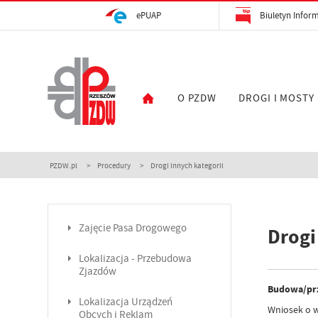
ePUAP
Biuletyn Inform
O PZDW
DROGI I MOSTY
PZDW.pl
Procedury
Drogi innych kategorii
Zajęcie Pasa Drogowego
Drogi
Lokalizacja - Przebudowa
Zjazdów
Budowa/prz
Lokalizacja Urządzeń
Wniosek o w
Obcych i Reklam