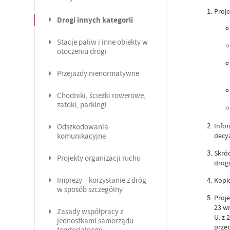
Proje
Drogi innych kategorii
Stacje paliw i inne obiekty w
otoczeniu drogi
Przejazdy nienormatywne
Chodniki, ścieżki rowerowe,
zatoki, parkingi
Info
Odszkodowania
decyz
komunikacyjne
Skróc
Projekty organizacji ruchu
drogi
Imprezy – korzystanie z dróg
Kopię
w sposób szczególny
Proje
23 w
Zasady współpracy z
U. z 
jednostkami samorządu
prze