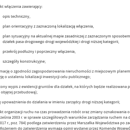
kt włączenia zawierający:
opis techniczny,
plan orientacyjny z zaznaczoną lokalizacją włączenia,
plan sytuacyjny na aktualnej mapie zasadniczej z zaznaczonym sposobem 
działek pasa drogowego drogi wojewódzkiej i drogi niższej kategorii,
przekrój podłużny i poprzeczny włączenia,
szczegóły konstrukcyjne;
rmację o zgodności zagospodarowania nieruchomości z miejscowym planem
ję o ustaleniu lokalizacji inwestycji celu publicznego;
ony wypis z ewidencji gruntów dla działek, na których będzie realizowana p
 objętej przebudową);
 upoważnienia do działania w imieniu zarządcy drogi niższej kategorii;
kt organizacji ruchu na czas prowadzenia robót oraz zmiany oznakowania 
rześnia 2003 r. w sprawie szczegółowych warunków zarządzania ruchem na
2017 r., poz. 784) podlega zatwierdzeniu przez Marszałka Województwa po z
dłożeniem do zatwierdzenia wymaga opinii wydanej przez Komendę Wojewód