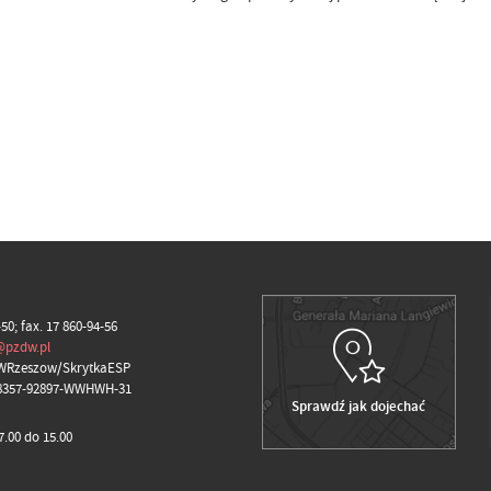
-50; fax. 17 860-94-56
@pzdw.pl
WRzeszow/SkrytkaESP
98357-92897-WWHWH-31
Sprawdź jak dojechać
.00 do 15.00