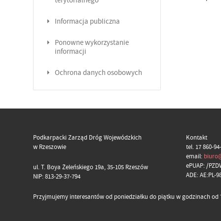
terytorialnego
Informacja publiczna
Ponowne wykorzystanie
informacji
Ochrona danych osobowych
Podkarpacki Zarząd Dróg Wojewódzkich
Kontakt
w Rzeszowie
tel. 17 860-94
email:
biuro
ePUAP: /PZD
ul. T. Boya Żeleńskiego 19a, 35-105 Rzeszów
ADE: AE:PL-
NIP: 813-29-37-794
Przyjmujemy interesantów od poniedziałku do piątku w godzinach od 7