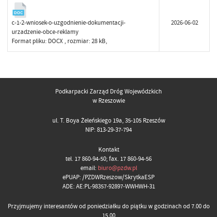
c-1-2-wniosek-o-uzgodnienie-dokumentacji-
2026-06-02
urzadzenie-obce-reklamy
Format pliku:
DOCX
, rozmiar: 28 kB,
Podkarpacki Zarząd Dróg Wojewódzkich
w Rzeszowie
ul. T. Boya Żeleńskiego 19a, 35-105 Rzeszów
NIP: 813-29-37-794
Kontakt
tel. 17 860-94-50; fax. 17 860-94-56
email:
biuro@pzdw.pl
ePUAP: /PZDWRzeszow/SkrytkaESP
ADE: AE:PL-98357-92897-WWHWH-31
Przyjmujemy interesantów od poniedziałku do piątku w godzinach od 7.00 do
15.00