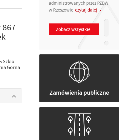
administrowanych przez PZDW
w Rzeszowie
czytaj dalej
 867
Zobacz wszystkie
ek
5 Szklo
znia Gorna
Zamówienia publiczne