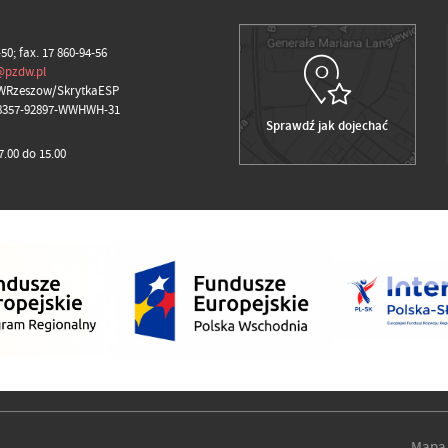
-50; fax. 17 860-94-56
@pzdw.pl
WRzeszow/SkrytkaESP
98357-92897-WWHWH-31
Sprawdź jak dojechać
.00 do 15.00
Mapa 