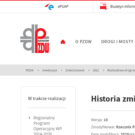
ePUAP
Biuletyn Inform
O PZDW
DROGI I MOSTY
PZDW
Inwestycje
Zrealizowane
2021
Rozbudowa drogi woj
Historia zm
W trakcie realizacji
Regionalny
Wersja:
10
Program
Zmodyfikował:
Rzecznik 
Operacyjny WP
2014-2020
Data modyfikacji:
2020-11