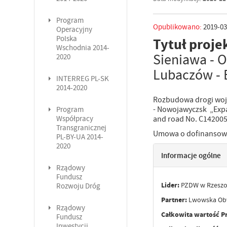
Program
Opublikowano:
2019-03
Operacyjny
Polska
Tytuł proje
Wschodnia 2014-
Sieniawa - 
2020
Lubaczów - 
INTERREG PL-SK
2014-2020
Rozbudowa drogi woje
- Nowojawyczsk „Expa
Program
Współpracy
and road No. C142005
Transgranicznej
Umowa o dofinansowan
PL-BY-UA 2014-
2020
Informacje ogólne
Rządowy
Fundusz
Lider:
PZDW w Rzeszo
Rozwoju Dróg
Partner:
Lwowska Obw
Rządowy
Całkowita wartość P
Fundusz
Inwestycji