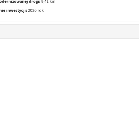
odernizowanej drogi:
9,41 km
ie inwestycji:
2020 rok