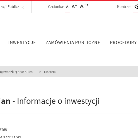
++
+
A
acji Publicznej
Czcionka:
A
Kontrast:
A
INWESTYCJE
ZAMÓWIENIA PUBLICZNE
PROCEDURY
ewódzkiej nr 867 Sien...
Historia
ian
- Informacje o inwestycji
PZDW
-13 11:31:41