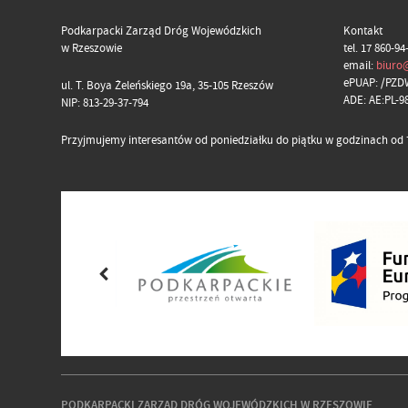
Podkarpacki Zarząd Dróg Wojewódzkich
Kontakt
w Rzeszowie
tel. 17 860-94
email:
biuro
ePUAP: /PZD
ul. T. Boya Żeleńskiego 19a, 35-105 Rzeszów
ADE: AE:PL-
NIP: 813-29-37-794
Przyjmujemy interesantów od poniedziałku do piątku w godzinach od 7
PODKARPACKI ZARZĄD DRÓG WOJEWÓDZKICH W RZESZOWIE