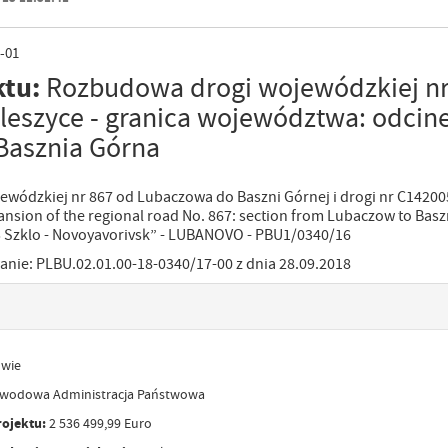
-01
ktu:
Rozbudowa drogi wojewódzkiej nr
Oleszyce - granica województwa: odcin
Basznia Górna
wódzkiej nr 867 od Lubaczowa do Baszni Górnej i drogi nr C14200
nsion of the regional road No. 867: section from Lubaczow to Bas
 Szklo - Novoyavorivsk” - LUBANOVO - PBU1/0340/16
ie: PLBU.02.01.00-18-0340/17-00 z dnia 28.09.2018
wie
odowa Administracja Państwowa
rojektu:
2 536 499,99 Euro