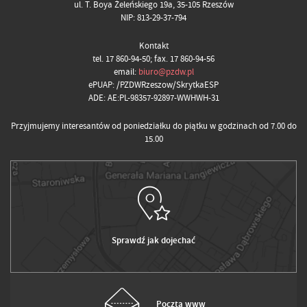
ul. T. Boya Żeleńskiego 19a, 35-105 Rzeszów
NIP: 813-29-37-794
Kontakt
tel. 17 860-94-50; fax. 17 860-94-56
email:
biuro@pzdw.pl
ePUAP: /PZDWRzeszow/SkrytkaESP
ADE: AE:PL-98357-92897-WWHWH-31
Przyjmujemy interesantów od poniedziałku do piątku w godzinach od 7.00 do
15.00
Sprawdź jak dojechać
Poczta www