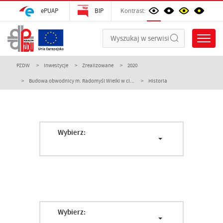
ePUAP
BIP
Kontrast:
PZDW
Inwestycje
Zrealizowane
2020
Budowa obwodnicy m. Radomyśl Wielki w ci...
Historia
Wybierz:
Wybierz: