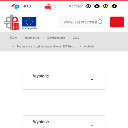
ePUAP
BIP
Kontrast:
PZDW
Inwestycje
Zrealizowane
2021
Rozbudowa drogi wojewódzkiej nr 867 Sien...
Historia
Wybierz:
Wybierz: