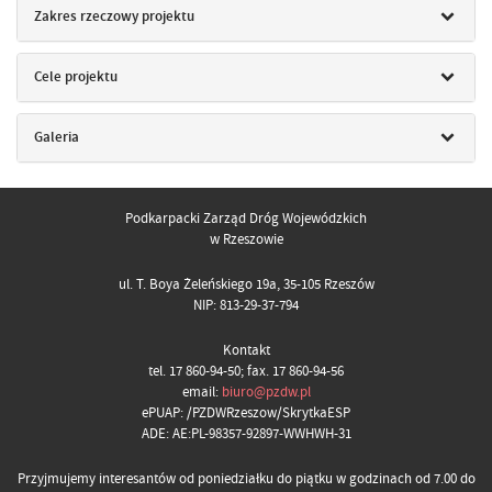
Zakres rzeczowy projektu
Cele projektu
Galeria
Podkarpacki Zarząd Dróg Wojewódzkich
w Rzeszowie
ul. T. Boya Żeleńskiego 19a, 35-105 Rzeszów
NIP: 813-29-37-794
Kontakt
tel. 17 860-94-50; fax. 17 860-94-56
email:
biuro@pzdw.pl
ePUAP: /PZDWRzeszow/SkrytkaESP
ADE: AE:PL-98357-92897-WWHWH-31
Przyjmujemy interesantów od poniedziałku do piątku w godzinach od 7.00 do