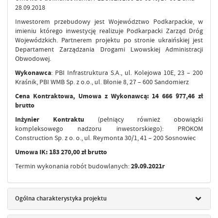
28.09.2018
Inwestorem przebudowy jest Województwo Podkarpackie, w
imieniu którego inwestycję realizuje Podkarpacki Zarząd Dróg
Wojewódzkich. Partnerem projektu po stronie ukraińskiej jest
Departament Zarządzania Drogami Lwowskiej Administracji
Obwodowej.
Wykonawca
: PBI Infrastruktura S.A., ul. Kolejowa 10E, 23 – 200
Kraśnik, PBI WMB Sp. z o.o., ul. Błonie 8, 27 – 600 Sandomierz
Cena Kontraktowa, Umowa z Wykonawcą: 14 666 977,46 zł
brutto
Inżynier Kontraktu
(pełniący również obowiązki
kompleksowego nadzoru inwestorskiego): PROKOM
Construction Sp. z o. o., ul. Reymonta 30/1, 41 – 200 Sosnowiec
Umowa IK: 183 270,00 zł brutto
Termin wykonania robót budowlanych:
29.09.2021r
Ogólna charakterystyka projektu