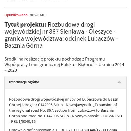
Opublikowano:
2019-03-01
Tytuł projektu:
Rozbudowa drogi
wojewódzkiej nr 867 Sieniawa - Oleszyce -
granica województwa: odcinek Lubaczów -
Basznia Górna
Środki na realizację projektu pochodzą z Programu
Współpracy Transgranicznej Polska – Białoruś – Ukraina 2014
– 2020
Informacje ogólne
Rozbudowa drogi wojewódzkiej nr 867 od Lubaczowa do Baszni
Górnej i drogi nr C142005 Szklo - Nowojawyczsk „Expansion of
the regional road No. 867: section from Lubaczow to Basznia
Gorna and road No. C142005 Szklo - Novoyavorivsk” - LUBANOVO
- PBU1/0340/16
Umowa o dofinansowanie: PLBU.02.01.00-18-0340/17-00 z dnia