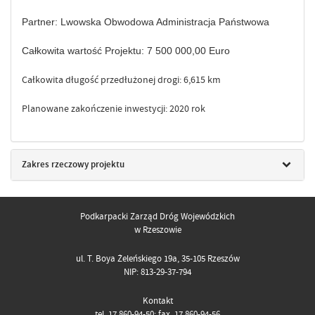
Partner: Lwowska Obwodowa Administracja Państwowa
Całkowita wartość Projektu: 7 500 000,00 Euro
Całkowita długość przedłużonej drogi: 6,615 km
Planowane zakończenie inwestycji: 2020 rok
Zakres rzeczowy projektu
Podkarpacki Zarząd Dróg Wojewódzkich
w Rzeszowie
ul. T. Boya Żeleńskiego 19a, 35-105 Rzeszów
NIP: 813-29-37-794
Kontakt
tel. 17 860-94-50; fax. 17 860-94-56