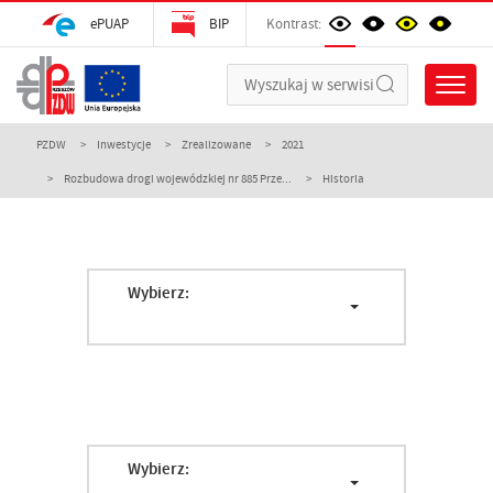
ePUAP
BIP
Kontrast:
PZDW
Inwestycje
Zrealizowane
2021
Rozbudowa drogi wojewódzkiej nr 885 Prze...
Historia
Wybierz:
Wybierz: