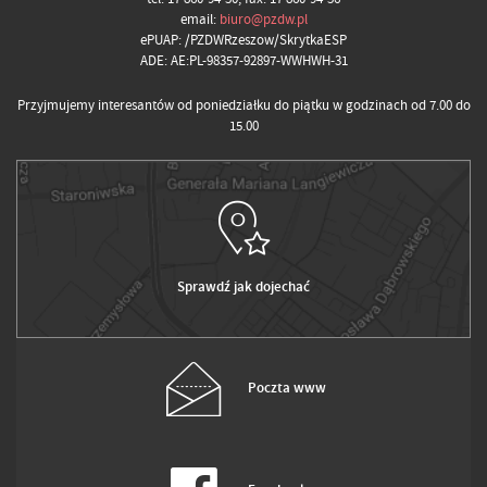
email:
biuro@pzdw.pl
ePUAP: /PZDWRzeszow/SkrytkaESP
ADE: AE:PL-98357-92897-WWHWH-31
Przyjmujemy interesantów od poniedziałku do piątku w godzinach od 7.00 do
15.00
Sprawdź jak dojechać
Poczta www