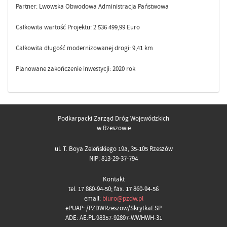
Partner: Lwowska Obwodowa Administracja Państwowa
Całkowita wartość Projektu: 2 536 499,99 Euro
Całkowita długość modernizowanej drogi: 9,41 km
Planowane zakończenie inwestycji: 2020 rok
Podkarpacki Zarząd Dróg Wojewódzkich
w Rzeszowie
ul. T. Boya Żeleńskiego 19a, 35-105 Rzeszów
NIP: 813-29-37-794
Kontakt
tel. 17 860-94-50; fax. 17 860-94-56
email:
biuro@pzdw.pl
ePUAP: /PZDWRzeszow/SkrytkaESP
ADE: AE:PL-98357-92897-WWHWH-31