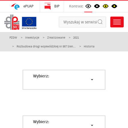
ePUAP
BIP
Kontrast:
PZDW
Inwestycje
Zrealizowane
2021
Rozbudowa drogi wojewódzkiej nr 867 Sien...
Historia
Wybierz:
Wybierz: