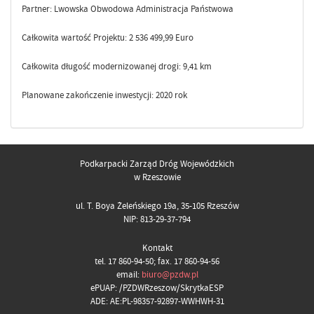
Partner: Lwowska Obwodowa Administracja Państwowa
Całkowita wartość Projektu: 2 536 499,99 Euro
Całkowita długość modernizowanej drogi: 9,41 km
Planowane zakończenie inwestycji: 2020 rok
Podkarpacki Zarząd Dróg Wojewódzkich
w Rzeszowie
ul. T. Boya Żeleńskiego 19a, 35-105 Rzeszów
NIP: 813-29-37-794
Kontakt
tel. 17 860-94-50; fax. 17 860-94-56
email:
biuro@pzdw.pl
ePUAP: /PZDWRzeszow/SkrytkaESP
ADE: AE:PL-98357-92897-WWHWH-31