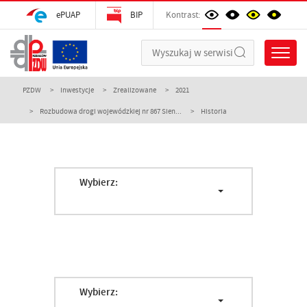
ePUAP
BIP
Kontrast:
PZDW
Inwestycje
Zrealizowane
2021
Rozbudowa drogi wojewódzkiej nr 867 Sien...
Historia
Wybierz:
Wybierz: