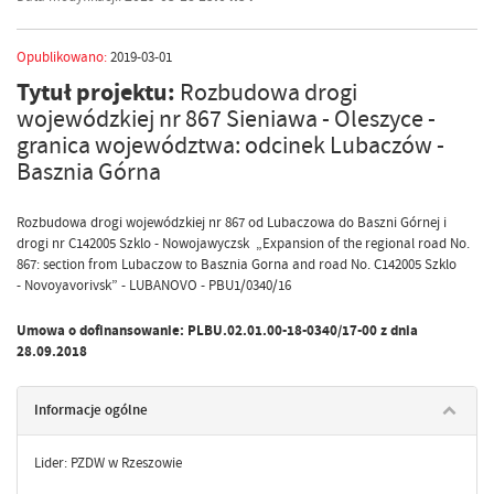
Opublikowano:
2019-03-01
Tytuł projektu:
Rozbudowa drogi
wojewódzkiej nr 867 Sieniawa - Oleszyce -
granica województwa: odcinek Lubaczów -
Basznia Górna
Rozbudowa drogi wojewódzkiej nr 867 od Lubaczowa do Baszni Górnej i
drogi nr C142005 Szklo - Nowojawyczsk „Expansion of the regional road No.
867: section from Lubaczow to Basznia Gorna and road No. C142005 Szklo
- Novoyavorivsk” - LUBANOVO - PBU1/0340/16
Umowa o dofinansowanie: PLBU.02.01.00-18-0340/17-00 z dnia
28.09.2018
Informacje ogólne
Lider: PZDW w Rzeszowie