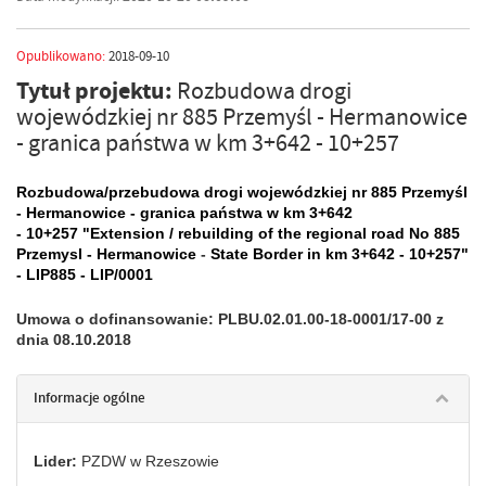
Opublikowano:
2018-09-10
Tytuł projektu:
Rozbudowa drogi
wojewódzkiej nr 885 Przemyśl - Hermanowice
- granica państwa w km 3+642 - 10+257
Rozbudowa/przebudowa drogi wojewódzkiej nr 885 Przemyśl
- Hermanowice - granica państwa w km 3+642
- 10+257 "Extension / rebuilding of the regional road No 885
Przemysl - Hermanowice
-
State
Border in km 3+642 - 10+257"
- LIP885 - LIP/0001
Umowa o dofinansowanie: PLBU.02.01.00-18-0001/17-00 z
dnia 08.10.2018
Informacje ogólne
Lider:
PZDW w Rzeszowie