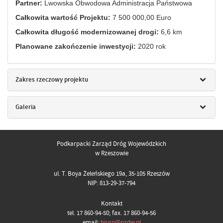
Partner:
Lwowska Obwodowa Administracja Państwowa
Całkowita wartość Projektu:
7 500 000,00 Euro
Całkowita długość modernizowanej drogi:
6,6 km
Planowane zakończenie inwestycji:
2020 rok
Zakres rzeczowy projektu
Galeria
Podkarpacki Zarząd Dróg Wojewódzkich
w Rzeszowie
ul. T. Boya Żeleńskiego 19a, 35-105 Rzeszów
NIP: 813-29-37-794
Kontakt
tel. 17 860-94-50; fax. 17 860-94-56
email:
biuro@pzdw.pl