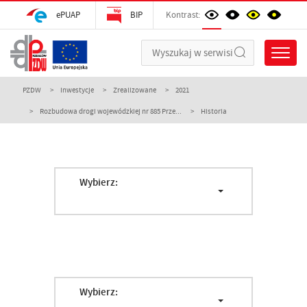
ePUAP
BIP
Kontrast:
PZDW
Inwestycje
Zrealizowane
2021
Rozbudowa drogi wojewódzkiej nr 885 Prze...
Historia
Wybierz:
Wybierz: