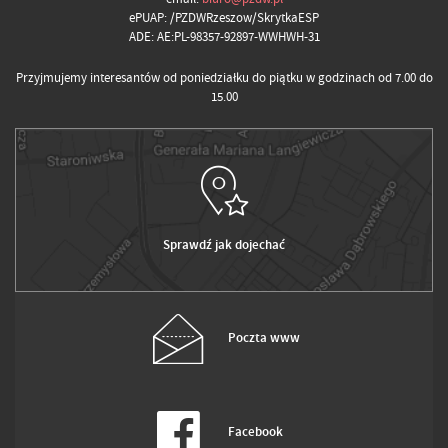
ePUAP: /PZDWRzeszow/SkrytkaESP
ADE: AE:PL-98357-92897-WWHWH-31
Przyjmujemy interesantów od poniedziałku do piątku w godzinach od 7.00 do
15.00
Sprawdź jak dojechać
Poczta www
Facebook