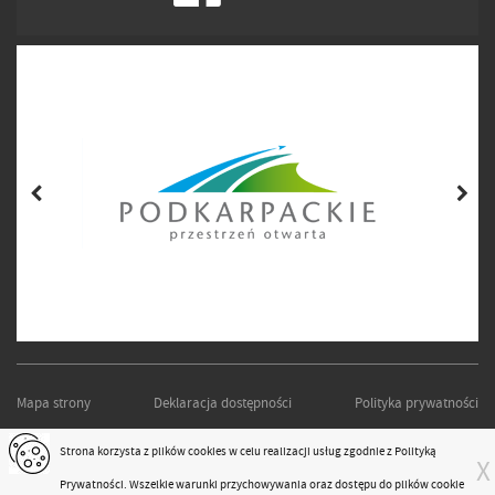
Mapa strony
Deklaracja dostępności
Polityka prywatności
PODKARPACKI ZARZĄD DRÓG WOJEWÓDZKICH W RZESZOWIE
Strona korzysta z plików
cookies
w celu realizacji usług zgodnie z
Polityką
X
Projekt i realizacja:
moonbite.pl
Prywatności
. Wszelkie warunki przychowywania oraz dostępu do plików cookie