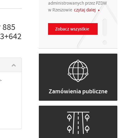
administrowanych przez PZDW
w Rzeszowie
czytaj dalej
 885
Zobacz wszystkie
 3+642
-
Zamówienia publiczne