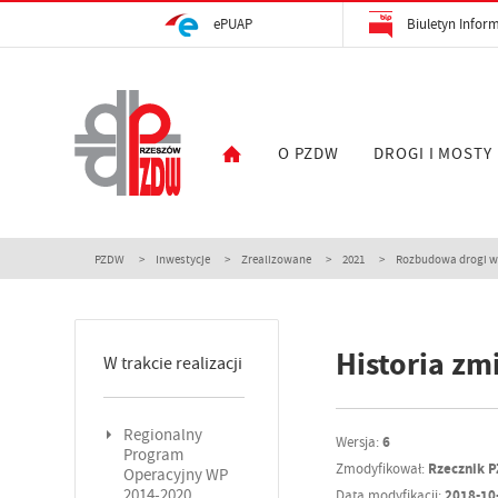
ePUAP
Biuletyn Inform
O PZDW
DROGI I MOSTY
PZDW
Inwestycje
Zrealizowane
2021
Rozbudowa drogi woj
Historia zm
W trakcie realizacji
Regionalny
Wersja:
6
Program
Zmodyfikował:
Rzecznik 
Operacyjny WP
2014-2020
Data modyfikacji:
2018-10