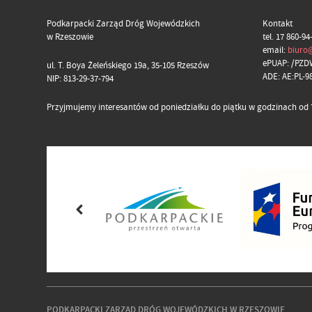
Podkarpacki Zarząd Dróg Wojewódzkich
Kontakt
w Rzeszowie
tel. 17 860-94
email:
biuro
ePUAP: /PZD
ul. T. Boya Żeleńskiego 19a, 35-105 Rzeszów
ADE: AE:PL-
NIP: 813-29-37-794
Przyjmujemy interesantów od poniedziałku do piątku w godzinach od 7
PODKARPACKI ZARZĄD DRÓG WOJEWÓDZKICH W RZESZOWIE