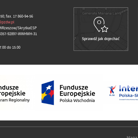
-50; fax. 17 860-94-56
@pzdw.pl
WRzeszow/SkrytkaESP
98357-92897-WWHWH-31
Sprawdź jak dojechać
.00 do 15.00
Mapa 