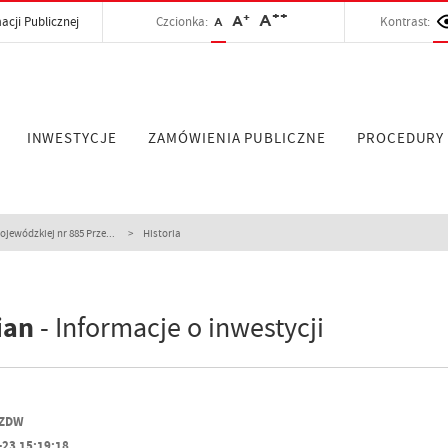
++
+
A
acji Publicznej
Czcionka:
A
Kontrast:
A
INWESTYCJE
ZAMÓWIENIA PUBLICZNE
PROCEDURY
ewódzkiej nr 885 Prze...
Historia
ian
- Informacje o inwestycji
PZDW
-23 15:19:18