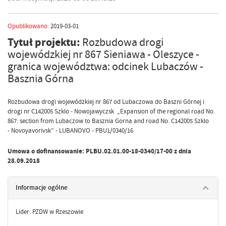
Opublikowano:
2019-03-01
Tytuł projektu:
Rozbudowa drogi
wojewódzkiej nr 867 Sieniawa - Oleszyce -
granica województwa: odcinek Lubaczów -
Basznia Górna
Rozbudowa drogi wojewódzkiej nr 867 od Lubaczowa do Baszni Górnej i
drogi nr C142005 Szklo - Nowojawyczsk „Expansion of the regional road No.
867: section from Lubaczow to Basznia Gorna and road No. C142005 Szklo
- Novoyavorivsk” - LUBANOVO - PBU1/0340/16
Umowa o dofinansowanie: PLBU.02.01.00-18-0340/17-00 z dnia
28.09.2018
Informacje ogólne
Lider: PZDW w Rzeszowie