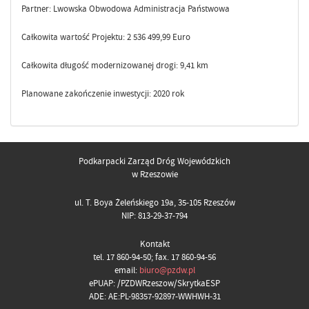
Partner: Lwowska Obwodowa Administracja Państwowa
Całkowita wartość Projektu: 2 536 499,99 Euro
Całkowita długość modernizowanej drogi: 9,41 km
Planowane zakończenie inwestycji: 2020 rok
Podkarpacki Zarząd Dróg Wojewódzkich
w Rzeszowie
ul. T. Boya Żeleńskiego 19a, 35-105 Rzeszów
NIP: 813-29-37-794
Kontakt
tel. 17 860-94-50; fax. 17 860-94-56
email:
biuro@pzdw.pl
ePUAP: /PZDWRzeszow/SkrytkaESP
ADE: AE:PL-98357-92897-WWHWH-31