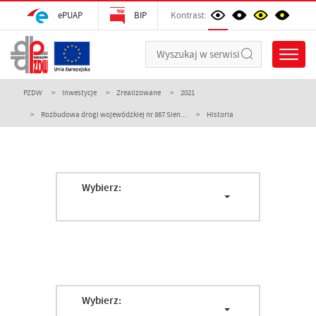
ePUAP
BIP
Kontrast:
PZDW
Inwestycje
Zrealizowane
2021
Rozbudowa drogi wojewódzkiej nr 867 Sien...
Historia
Wybierz:
Wybierz: