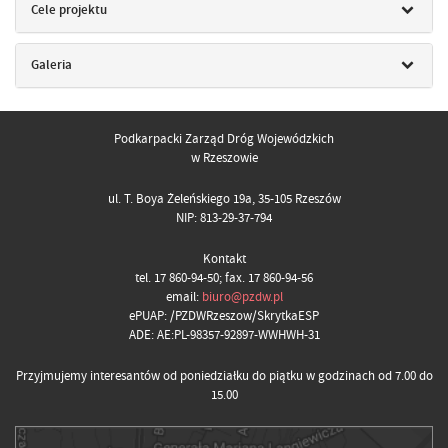
Cele projektu
Galeria
Podkarpacki Zarząd Dróg Wojewódzkich
w Rzeszowie
ul. T. Boya Żeleńskiego 19a, 35-105 Rzeszów
NIP: 813-29-37-794
Kontakt
tel. 17 860-94-50; fax. 17 860-94-56
email:
biuro@pzdw.pl
ePUAP: /PZDWRzeszow/SkrytkaESP
ADE: AE:PL-98357-92897-WWHWH-31
Przyjmujemy interesantów od poniedziałku do piątku w godzinach od 7.00 do
15.00