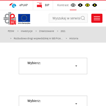
ePUAP
BIP
Kontrast:
PZDW
Inwestycje
Zrealizowane
2021
Rozbudowa drogi wojewódzkiej nr 885 Prze...
Historia
Wybierz:
Wybierz: