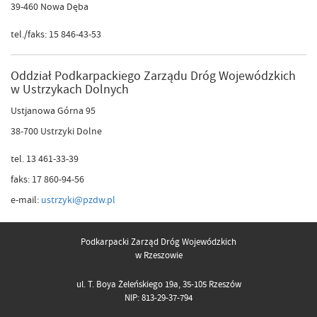
39-460 Nowa Dęba
tel./faks: 15 846-43-53
Oddział Podkarpackiego Zarządu Dróg Wojewódzkich
w Ustrzykach Dolnych
Ustjanowa Górna 95
38-700 Ustrzyki Dolne
tel. 13 461-33-39
faks: 17 860-94-56
e-mail:
ustrzyki@pzdw.pl
Podkarpacki Zarząd Dróg Wojewódzkich
w Rzeszowie
ul. T. Boya Żeleńskiego 19a, 35-105 Rzeszów
NIP: 813-29-37-794