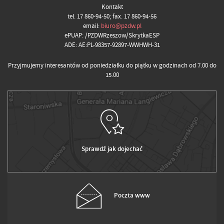
Kontakt
tel. 17 860-94-50; fax. 17 860-94-56
email:
biuro@pzdw.pl
ePUAP: /PZDWRzeszow/SkrytkaESP
ADE: AE:PL-98357-92897-WWHWH-31
Przyjmujemy interesantów od poniedziałku do piątku w godzinach od 7.00 do
15.00
Sprawdź jak dojechać
Poczta www