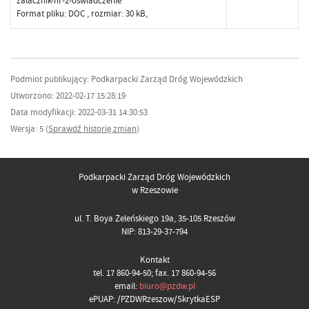
zalacznik-nr-2-oswiadczenie
Format pliku:
DOC
, rozmiar: 30 kB,
Podmiot publikujący: Podkarpacki Zarząd Dróg Wojewódzkich
Utworzono: 2022-02-17 15:28:19
Data modyfikacji: 2022-03-31 14:30:53
Wersja: 5 (
Sprawdź historię zmian
)
Podkarpacki Zarząd Dróg Wojewódzkich
w Rzeszowie
ul. T. Boya Żeleńskiego 19a, 35-105 Rzeszów
NIP: 813-29-37-794
Kontakt
tel. 17 860-94-50; fax. 17 860-94-56
email:
biuro@pzdw.pl
ePUAP: /PZDWRzeszow/SkrytkaESP