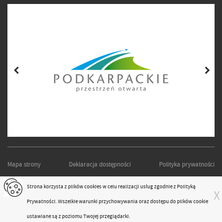
Mapa strony
Deklaracja dostępności
Polityka prywatności
PODKARPACKI ZARZĄD DRÓG WOJEWÓDZKICH W RZESZOWIE
Strona korzysta z plików
cookies
w celu realizacji usług zgodnie z
Polityką
X
Projekt i realizacja:
moonbite.pl
Prywatności
. Wszelkie warunki przychowywania oraz dostępu do plików cookie
responsivevoice.org
ustawiane są z poziomu Twojej przeglądarki.