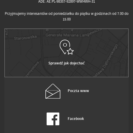
ADE: AE:PL-98357-92897-WWHWH-31
Przyjmujemy interesantów od poniedziałku do piątku w godzinach od 7.00 do
15.00
Sprawdź jak dojechać
Poczta www
Facebook