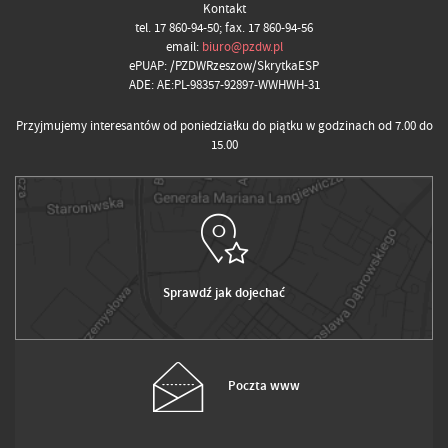
Kontakt
tel. 17 860-94-50; fax. 17 860-94-56
email:
biuro@pzdw.pl
ePUAP: /PZDWRzeszow/SkrytkaESP
ADE: AE:PL-98357-92897-WWHWH-31
Przyjmujemy interesantów od poniedziałku do piątku w godzinach od 7.00 do
15.00
Sprawdź jak dojechać
Poczta www