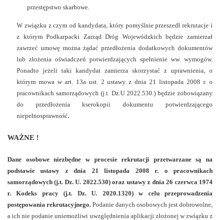
przestępstwo skarbowe.
W związku z czym od kandydata, który pomyślnie przeszedł rekrutacje i
z którym Podkarpacki Zarząd Dróg Wojewódzkich będzie zamierzał
zawrzeć umowę można żądać przedłożenia dodatkowych dokumentów
lub złożenia oświadczeń potwierdzających spełnienie ww. wymogów.
Ponadto jeżeli taki kandydat zamierza skorzystać z uprawnienia, o
którym mowa w art. 13a ust. 2 ustawy z dnia 21 listopada 2008 r. o
pracownikach samorządowych (j.t. Dz.U 2022.530.) będzie zobowiązany
do przedłożenia kserokopii dokumentu potwierdzającego
.
niepełnosprawność
WAŻNE !
Dane osobowe niezbędne w procesie rekrutacji przetwarzane są na
podstawie ustawy z dnia 21 listopada 2008 r. o pracownikach
samorządowych (j.t. Dz. U. 2022.530) oraz ustawy z dnia 26 czerwca 1974
r. Kodeks pracy (j.t. Dz. U. 2020.1320) w celu przeprowadzenia
postępowania rekrutacyjnego.
Podanie danych osobowych jest dobrowolne,
a ich nie podanie uniemożliwi uwzględnienia aplikacji złożonej w związku z