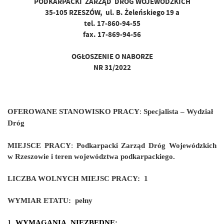
PODKARPACKI ZARZĄD DRÓG WOJEWÓDZKICH
35-105 RZESZÓW, ul. B. Żeleńskiego 19 a
tel. 17-860-94-55
fax. 17-869-94-56
OGŁOSZENIE O NABORZE
NR 31/2022
OFEROWANE STANOWISKO PRACY
:
Specjalista – Wydział
Dróg
MIEJSCE PRACY
:
Podkarpacki Zarząd Dróg Wojewódzkich
w Rzeszowie i teren województwa podkarpackiego.
LICZBA WOLNYCH MIEJSC PRACY:
1
WYMIAR ETATU:
pełny
1.
WYMAGANIA NIEZBĘDNE: