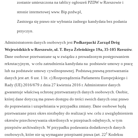
zostanie umieszczona na tablicy ogłoszeń PZDW w Rzeszowie i
stronie internetowej www. Bip.pzdw.pl,
Zastrzega się prawo nie wybrania żadnego kandydata bez podania
przyczyn.
Administratorem danych osobowych jest
Podkarpacki Zarząd Dróg
Wojewódzkich w Rzeszowie, ul. T. Boya Żeleńskiego 19a, 35-105 Rzeszów
.
Dane osobowe przetwarzane są w związku z prowadzonym postępowaniem
rekrutacyjnym, w celu zatrudnienia kandydata na podstawie umowy o pracę
lub na podstawie umowy cywilnoprawnej. Podstawą prawną przetwarzania
danych jest art. 6 ust. 1 lit. c) Rozporządzenia Parlamentu Europejskiego i
Rady (UE) 2016/679 z dnia 27 kwietnia 2016 r. Administrator danych
gwarantuje właściwą ochronę przetwarzanych danych osobowych. Osobie,
której dane dotyczą ma prawo dostępu do treści swoich danych oraz prawo
do poprawiania i uzupełniania w przypadku zmiany. Dane osobowe będą
przetwarzane przez okres niezbędny do realizacji ww. celu z uwzględnieniem
okresów przechowywania określonych w przepisach odrębnych, w tym
przepisów archiwalnych. W przypadku podawania dodatkowych danych
1
osobowych, które nie są wymagane przepisami prawa (art. 22
Kodeksu