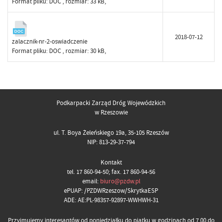
Format pliku:
DOC
, rozmiar: 33 kB,
2018-07-12
zalacznik-nr-2-oswiadczenie
Format pliku:
DOC
, rozmiar: 30 kB,
Podkarpacki Zarząd Dróg Wojewódzkich
w Rzeszowie
ul. T. Boya Żeleńskiego 19a, 35-105 Rzeszów
NIP: 813-29-37-794
Kontakt
tel. 17 860-94-50; fax. 17 860-94-56
email:
biuro@pzdw.pl
ePUAP: /PZDWRzeszow/SkrytkaESP
ADE: AE:PL-98357-92897-WWHWH-31
Przyjmujemy interesantów od poniedziałku do piątku w godzinach od 7.00 do