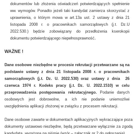
dokumentów lub złożenia oświadczeń potwierdzających spełnienie
ww. wymogów. Ponadto jeżeli taki kandydat zamierza skorzystać z
uprawnienia, o którym mowa w art.13a ust. 2 ustawy z dnia 21
listopada 2008 r. o pracownikach samorządowych (j.t. Dz.U
2022.530.) będzie zobowiązany do przedłożenia kserokopii
.
dokumentu potwierdzającego niepełnosprawność
WAŻNE !
Dane osobowe niezbędne w procesie rekrutacji przetwarzane są na
podstawie ustawy z dnia 21 listopada 2008 r. o pracownikach
samorządowych (j.t. Dz. U. 2022.530) oraz ustawy z dnia 26
czerwca 1974 r. Kodeks pracy (j.t. Dz. U. 2022.1510) w celu
przeprowadzenia postępowania rekrutacyjnego.
Podanie danych
osobowych jest dobrowolne, a ich nie podanie uniemożliwi
uwzględnienia aplikacji złożonej w związku z procesem rekrutacji.
Dane osobowe zawarte w dokumentach aplikacyjnych wykraczające poza
dokumenty ustawowo niezbędne, będą przetwarzane wyłącznie za zgodą
kandydata, wyrażoną na piśmie (wzór – załącznik nr 2 do ogłoszenia).