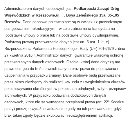
Administratorem danych osobowych jest
Podkarpacki Zarząd Dróg
Wojewódzkich w Rzeszowie,ul. T. Boya Żeleńskiego 19a, 35-105
Rzeszów
. Dane osobowe przetwarzane są w związku z prowadzonym
postępowaniem rekrutacyjnym, w celu zatrudnienia kandydata na
podstawie umowy o pracę lub na podstawie umowy cywilnoprawnej.
Podstawą prawną przetwarzania danych jest art. 6 ust. 1 lit. c)
Rozporządzenia Parlamentu Europejskiego i Rady (UE) 2016/679 z dnia
27 kwietnia 2016 r. Administrator danych gwarantuje właściwą ochronę
przetwarzanych danych osobowych. Osobie, której dane dotyczą ma
prawo dostępu do treści swoich danych oraz prawo do poprawiania i
uzupełniania w przypadku zmiany. Dane osobowe będą przetwarzane
przez okres niezbędny do realizacji ww. celu z uwzględnieniem okresów
przechowywania określonych w przepisach odrębnych, w tym przepisów
archiwalnych. W przypadku podawania dodatkowych danych
1
osobowych, które nie są wymagane przepisami prawa (art. 22
Kodeksu
pracy) proszę o wyraźne wskazanie zgody na ich przetwarzanie, gdyż
brak takiej zgody będzie skutkować nieuwzględnieniem aplikacji.