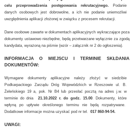
celu przeprowadzenia postępowania rekrutacyjnego.
Podanie
danych osobowych jest dobrowolne, a ich nie podanie uniemożliwi
uwzględnienia aplikacji złożonej w związku z procesem rekrutacji.
Dane osobowe zawarte w dokumentach aplikacyjnych wykraczające poza
dokumenty ustawowo niezbędne, będą przetwarzane wyłącznie za zgodą
kandydata, wyrażoną na piśmie (wzór – załącznik nr 2 do ogłoszenia).
INFORMACJA O MIEJSCU I TERMINIE SKŁDANIA
DOKUMENTÓW:
Wymagane dokumenty aplikacyjne należy złożyć w siedzibie
Podkarpackiego Zarządu Dróg Wojewódzkich w Rzeszowie ul. B.
Żeleńskiego 19 a, pok. Nr B4 lub przesłać pocztą na adres j.w. w
terminie do dnia
21.10.2022 r. do godz. 15.00
. Dokumenty, które
wpłyną po upływie określonego terminu nie będą rozpatrywane.
Dodatkowe informacje można uzyskać pod nr tel.
017 860-94-54.
UWAGI: