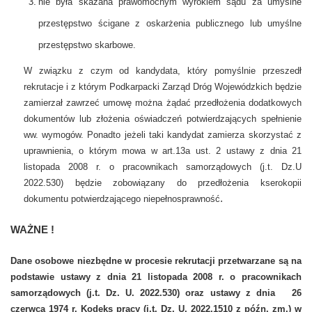
nie była skazana prawomocnym wyrokiem sądu za umyślne
przestępstwo ścigane z oskarżenia publicznego lub umyślne
przestępstwo skarbowe.
W związku z czym od kandydata, który pomyślnie przeszedł
rekrutacje i z którym Podkarpacki Zarząd Dróg Wojewódzkich będzie
zamierzał zawrzeć umowę można żądać przedłożenia dodatkowych
dokumentów lub złożenia oświadczeń potwierdzających spełnienie
ww. wymogów. Ponadto jeżeli taki kandydat zamierza skorzystać z
uprawnienia, o którym mowa w art.13a ust. 2 ustawy z dnia
21
listopada 2008 r. o pracownikach samorządowych (j.t. Dz.U
2022.530) będzie zobowiązany
do przedłożenia kserokopii
.
dokumentu potwierdzającego niepełnosprawność
WAŻNE !
Dane osobowe niezbędne w procesie rekrutacji przetwarzane są na
podstawie ustawy z dnia 21 listopada 2008 r. o pracownikach
samorządowych (j.t. Dz. U. 2022.530) oraz ustawy z dnia 26
czerwca 1974 r. Kodeks pracy (j.t. Dz. U. 2022.1510 z późn. zm.) w