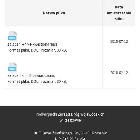
Data
Nazwa pliku
umieszczenia
pliku
2018-07-12
zalacznik-nr-1-kwestionariusz
Format pliku:
DOC
, rozmiar: 33 kB,
2018-07-12
zalacznik-nr-2-oswiadczenie
Format pliku:
DOC
, rozmiar: 30 kB,
Podkarpacki Zarząd Dróg Wojewódzkich
w Rzeszowie
ul. T. Boya Żeleńskiego 19a, 35-105 Rzeszów
NIP: 813-29-37-794