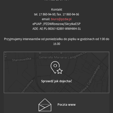
Kontakt
tel. 17 860-94-50; fax. 17 860-94-56
email:
biuro@pzdw.pl
ePUAP: /PZDWRzeszow/SkrytkaESP
ADE: AE:PL-98357-92897-WWHWH-31
Przyjmujemy interesantów od poniedziałku do piątku w godzinach od 7.00 do
15.00
Sprawdź jak dojechać
Poczta www