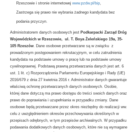
Rzeszowie i stronie internetowej
www.pzdw.pl/bip
,
Zastrzega się prawo nie wybrania żadnego kandydata bez
podania przyczyn.
Administratorem danych osobowych jest
Podkarpacki Zarząd Dróg
Wojewódzkich w Rzeszowie,
ul. T. Boya Żeleńskiego 19a, 35-
105 Rzeszów
. Dane osobowe przetwarzane są w związku
z
prowadzonym postępowaniem rekrutacyjnym, w celu zatrudnienia
kandydata na podstawie umowy o pracę lub na podstawie umowy
cywilnoprawnej. Podstawą prawną przetwarzania danych jest art. 6
ust. 1 lit. c) Rozporządzenia Parlamentu Europejskiego i Rady (UE)
2016/679 z dnia 27 kwietnia 2016 r. Administrator danych gwarantuje
właściwą ochronę przetwarzanych danych osobowych. Osobie,
której dane dotyczą ma prawo dostępu do treści swoich danych oraz
prawo do poprawiania i uzupełniania w przypadku zmiany. Dane
osobowe będą przetwarzane przez okres niezbędny do realizacji ww.
celu z uwzględnieniem okresów przechowywania określonych w
przepisach odrębnych, w tym przepisów archiwalnych. W przypadku
podawania dodatkowych danych osobowych, które nie są wymagane