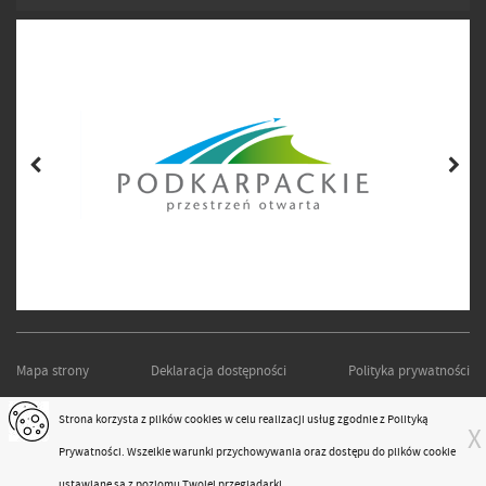
Mapa strony
Deklaracja dostępności
Polityka prywatności
PODKARPACKI ZARZĄD DRÓG WOJEWÓDZKICH W RZESZOWIE
Strona korzysta z plików
cookies
w celu realizacji usług zgodnie z
Polityką
X
Projekt i realizacja:
moonbite.pl
Prywatności
. Wszelkie warunki przychowywania oraz dostępu do plików cookie
responsivevoice.org
ustawiane są z poziomu Twojej przeglądarki.