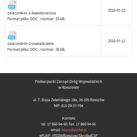
2018-07-12
zalacznik-nr-1-kwestionariusz
Format pliku:
DOC
, rozmiar: 33 kB,
2018-07-12
zalacznik-nr-2-oswiadczenie
Format pliku:
DOC
, rozmiar: 30 kB,
Podkarpacki Zarząd Dróg Wojewódzkich
w Rzeszowie
ul. T. Boya Żeleńskiego 19a, 35-105 Rzeszów
NIP: 813-29-37-794
Kontakt
tel. 17 860-94-50; fax. 17 860-94-56
email:
biuro@pzdw.pl
ePUAP: /PZDWRzeszow/SkrytkaESP