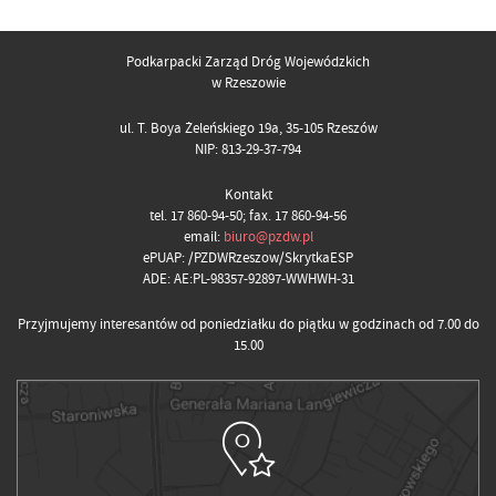
Podkarpacki Zarząd Dróg Wojewódzkich
w Rzeszowie
ul. T. Boya Żeleńskiego 19a, 35-105 Rzeszów
NIP: 813-29-37-794
Kontakt
tel. 17 860-94-50; fax. 17 860-94-56
email:
biuro@pzdw.pl
ePUAP: /PZDWRzeszow/SkrytkaESP
ADE: AE:PL-98357-92897-WWHWH-31
Przyjmujemy interesantów od poniedziałku do piątku w godzinach od 7.00 do
15.00