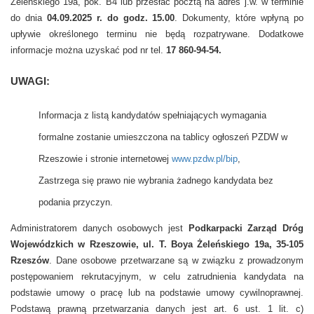
Żeleńskiego 19a, pok. B4 lub przesłać pocztą na adres j.w.
w terminie
do dnia
04.09.2025 r. do godz. 15.00
. Dokumenty, które wpłyną po
upływie określonego terminu nie będą rozpatrywane. Dodatkowe
informacje można uzyskać pod nr tel.
17 860-94-54.
UWAGI:
Informacja z listą kandydatów spełniających wymagania
formalne zostanie umieszczona na tablicy ogłoszeń PZDW w
Rzeszowie i stronie internetowej
www.pzdw.pl/bip
,
Zastrzega się prawo nie wybrania żadnego kandydata bez
podania przyczyn.
Administratorem danych osobowych jest
Podkarpacki Zarząd Dróg
Wojewódzkich w Rzeszowie,
ul. T. Boya Żeleńskiego 19a, 35-105
Rzeszów
. Dane osobowe przetwarzane są w związku
z prowadzonym
postępowaniem rekrutacyjnym, w celu zatrudnienia kandydata na
podstawie umowy o pracę lub na podstawie umowy cywilnoprawnej.
Podstawą prawną przetwarzania danych jest art. 6 ust. 1 lit. c)