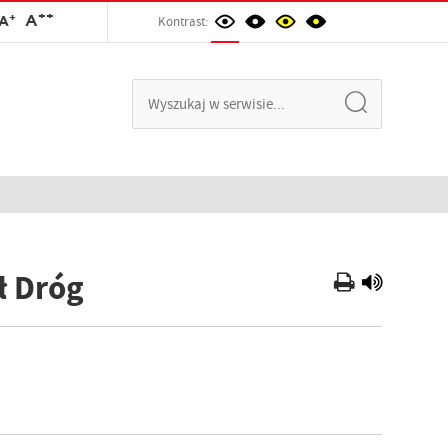
++
+
A
A
Kontrast:
ł Dróg