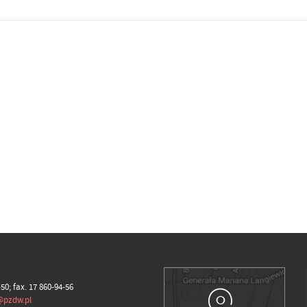
-50; fax. 17 860-94-56
@pzdw.pl