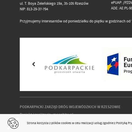
ePUAP: /PZD
ul. T. Boya Żeleńskiego 19a, 35-105 Rzeszów
ADE: AE:PL-
NIP: 813-29-37-794
Przyjmujemy interesantów od poniedziałku do piątku w godzinach od 7
PODKARPACKI ZARZĄD DRÓG WOJEWÓDZKICH W RZESZOWIE
Projekt i realizacja:
moonbite.pl
responsivevoice.org
Strona korzysta z plików
cookies
w celu realizacji usług zgodnie z
Polityką P