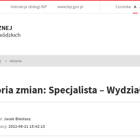
Instrukcja obsługi BIP
www.bip.gov.pl
Czcionka:
A
ZNEJ
wódzkich
g
Historia
oria zmian: Specjalista – Wydzia
ł:
Jacek Bieniasz
acji:
2022-06-21 15:42:13