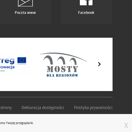
Poczta www
Facebook
strony
Deklaracja dostępności
Polityka prywatności
omu Twojej przeglądarki.
X