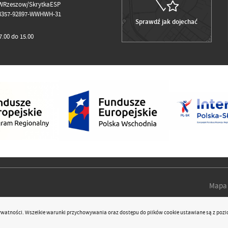
WRzeszow/SkrytkaESP
98357-92897-WWHWH-31
Sprawdź jak dojechać
.00 do 15.00
Mapa 
rywatności
. Wszelkie warunki przychowywania oraz dostępu do plików cookie ustawiane są z pozi