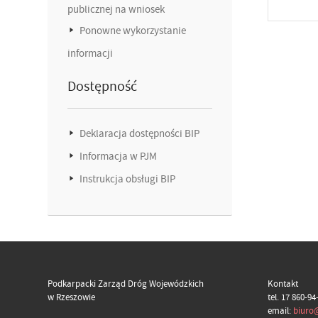
publicznej na wniosek
Ponowne wykorzystanie
informacji
Dostępność
Deklaracja dostępności BIP
Informacja w PJM
Instrukcja obsługi BIP
Podkarpacki Zarząd Dróg Wojewódzkich
Kontakt
w Rzeszowie
tel. 17 860-94
email:
biuro