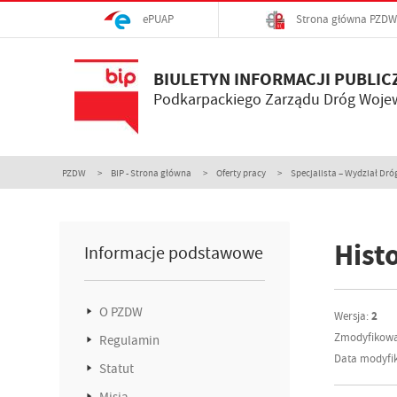
ePUAP
Strona główna PZDW
BIULETYN INFORMACJI PUBLIC
Podkarpackiego Zarządu Dróg Woje
PZDW
BIP - Strona główna
Oferty pracy
Specjalista – Wydział Dró
Hist
Informacje podstawowe
O PZDW
Wersja:
2
Zmodyfikowa
Regulamin
Data modyfik
Statut
Misja