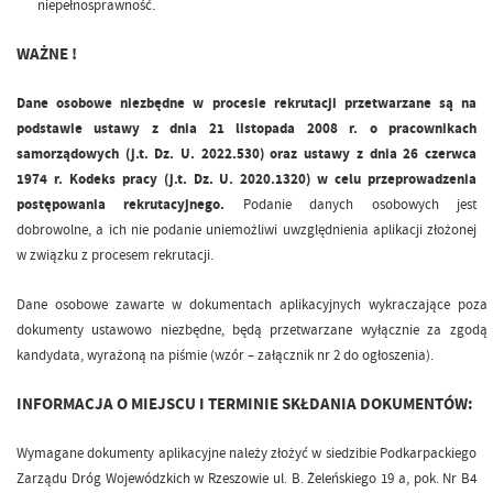
.
niepełnosprawność
WAŻNE !
Dane osobowe niezbędne w procesie rekrutacji przetwarzane są na
podstawie ustawy z dnia 21 listopada 2008 r. o pracownikach
samorządowych (j.t. Dz. U. 2022.530) oraz ustawy z dnia 26 czerwca
1974 r. Kodeks pracy (j.t. Dz. U. 2020.1320) w celu przeprowadzenia
postępowania rekrutacyjnego.
Podanie danych osobowych jest
dobrowolne, a ich nie podanie uniemożliwi uwzględnienia aplikacji złożonej
w związku z procesem rekrutacji.
Dane osobowe zawarte w dokumentach aplikacyjnych wykraczające poza
dokumenty ustawowo niezbędne, będą przetwarzane wyłącznie za zgodą
kandydata, wyrażoną na piśmie (wzór – załącznik nr 2 do ogłoszenia).
INFORMACJA O MIEJSCU I TERMINIE SKŁDANIA DOKUMENTÓW:
Wymagane dokumenty aplikacyjne należy złożyć w siedzibie Podkarpackiego
Zarządu Dróg Wojewódzkich w Rzeszowie ul. B. Żeleńskiego 19 a, pok. Nr B4