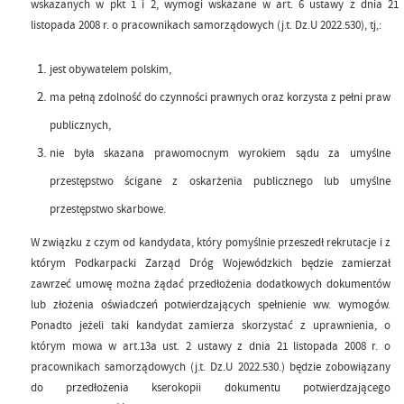
wskazanych w pkt 1 i 2, wymogi wskazane w art. 6 ustawy z dnia 21
listopada 2008 r. o pracownikach samorządowych (j.t. Dz.U 2022.530), tj,:
jest obywatelem polskim,
ma pełną zdolność do czynności prawnych oraz korzysta z pełni praw
publicznych,
nie była skazana prawomocnym wyrokiem sądu za umyślne
przestępstwo ścigane z oskarżenia publicznego lub umyślne
przestępstwo skarbowe.
W związku z czym od kandydata, który pomyślnie przeszedł rekrutacje i z
którym Podkarpacki Zarząd Dróg Wojewódzkich będzie zamierzał
zawrzeć umowę można żądać przedłożenia dodatkowych dokumentów
lub złożenia oświadczeń potwierdzających spełnienie ww. wymogów.
Ponadto jeżeli taki kandydat zamierza skorzystać z uprawnienia, o
którym mowa w art.13a ust. 2 ustawy z dnia 21 listopada 2008 r. o
pracownikach samorządowych (j.t. Dz.U 2022.530.) będzie zobowiązany
do przedłożenia kserokopii dokumentu potwierdzającego