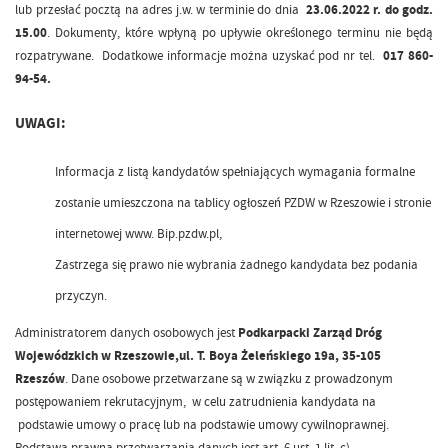
lub przesłać pocztą na adres j.w. w terminie do dnia
23.06.2022 r. do godz.
15.00
. Dokumenty, które wpłyną po upływie określonego terminu nie będą
rozpatrywane. Dodatkowe informacje można uzyskać pod nr tel.
017 860-
94-54.
UWAGI:
Informacja z listą kandydatów spełniających wymagania formalne
zostanie umieszczona na tablicy ogłoszeń PZDW w Rzeszowie i stronie
internetowej www. Bip.pzdw.pl,
Zastrzega się prawo nie wybrania żadnego kandydata bez podania
przyczyn.
Administratorem danych osobowych jest
Podkarpacki Zarząd Dróg
Wojewódzkich w Rzeszowie,ul. T. Boya Żeleńskiego 19a, 35-105
Rzeszów
. Dane osobowe przetwarzane są w związku z prowadzonym
postępowaniem rekrutacyjnym, w celu zatrudnienia kandydata na
podstawie umowy o pracę lub na podstawie umowy cywilnoprawnej.
Podstawą prawną przetwarzania danych jest art. 6 ust. 1 lit. c)