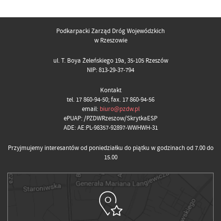
Podkarpacki Zarząd Dróg Wojewódzkich
w Rzeszowie
ul. T. Boya Żeleńskiego 19a, 35-105 Rzeszów
NIP: 813-29-37-794
Kontakt
tel. 17 860-94-50; fax. 17 860-94-56
email:
biuro@pzdw.pl
ePUAP: /PZDWRzeszow/SkrytkaESP
ADE: AE:PL-98357-92897-WWHWH-31
Przyjmujemy interesantów od poniedziałku do piątku w godzinach od 7.00 do
15.00