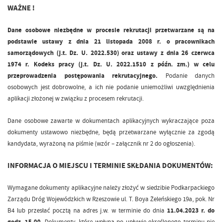
WAŻNE !
Dane osobowe niezbędne w procesie rekrutacji przetwarzane są na
podstawie ustawy z dnia 21 listopada 2008 r. o pracownikach
samorządowych (j.t. Dz. U. 2022.530) oraz ustawy z dnia 26 czerwca
1974 r. Kodeks pracy (j.t. Dz. U. 2022.1510 z późn. zm.) w celu
przeprowadzenia postępowania rekrutacyjnego.
Podanie danych
osobowych jest dobrowolne, a ich nie podanie uniemożliwi uwzględnienia
aplikacji złożonej w związku z procesem rekrutacji.
Dane osobowe zawarte w dokumentach aplikacyjnych wykraczające poza
dokumenty ustawowo niezbędne, będą przetwarzane wyłącznie za zgodą
kandydata, wyrażoną na piśmie (wzór – załącznik nr 2 do ogłoszenia).
INFORMACJA O MIEJSCU I TERMINIE SKŁDANIA DOKUMENTÓW:
Wymagane dokumenty aplikacyjne należy złożyć w siedzibie Podkarpackiego
Zarządu Dróg Wojewódzkich w Rzeszowie ul. T. Boya Żeleńskiego 19a, pok. Nr
B4 lub przesłać pocztą na adres j.w. w terminie do dnia
11.04.2023 r. do
godz. 15.00
. Dokumenty, które wpłyną po upływie określonego terminu nie