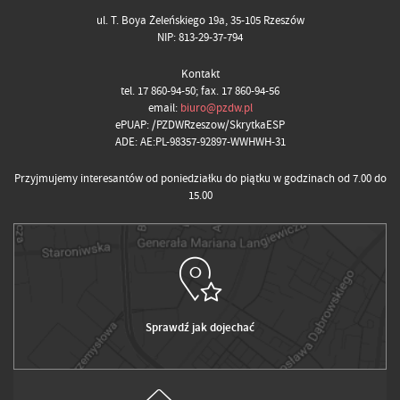
ul. T. Boya Żeleńskiego 19a, 35-105 Rzeszów
NIP: 813-29-37-794
Kontakt
tel. 17 860-94-50; fax. 17 860-94-56
email:
biuro@pzdw.pl
ePUAP: /PZDWRzeszow/SkrytkaESP
ADE: AE:PL-98357-92897-WWHWH-31
Przyjmujemy interesantów od poniedziałku do piątku w godzinach od 7.00 do
15.00
Sprawdź jak dojechać