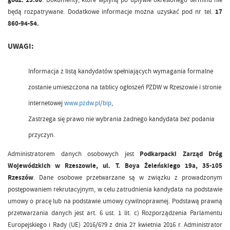
będą rozpatrywane. Dodatkowe informacje można uzyskać pod nr tel.
17
860-94-54.
UWAGI:
Informacja z listą kandydatów spełniających wymagania formalne
zostanie umieszczona na tablicy ogłoszeń PZDW w Rzeszowie i stronie
internetowej
www.pzdw.pl/bip
,
Zastrzega się prawo nie wybrania żadnego kandydata bez podania
przyczyn.
Administratorem danych osobowych jest
Podkarpacki Zarząd Dróg
Wojewódzkich w Rzeszowie, ul. T. Boya Żeleńskiego 19a, 35-105
Rzeszów
. Dane osobowe przetwarzane są w związku z prowadzonym
postępowaniem rekrutacyjnym, w celu zatrudnienia kandydata na podstawie
umowy o pracę lub na podstawie umowy cywilnoprawnej. Podstawą prawną
przetwarzania danych jest art. 6 ust. 1 lit. c) Rozporządzenia Parlamentu
Europejskiego i Rady (UE) 2016/679 z dnia 27 kwietnia 2016 r. Administrator