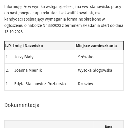
Informuję, że w wyniku wstępnej selekcji na ww. stanowisko pracy
do następnego etapu rekrutacji zakwalifikowali się nw.
kandydaci spełniający wymagania formalne określone w
ogłoszeniu o naborze Nr 33/2023 z terminem składania ofert do dnia
13.10.2023 r.
L.P.
Imię i Nazwisko
Miejsce zamieszkania
1.
Jerzy Biały
Szówsko
2.
Joanna Miernik
Wysoka Głogowska
1.
Edyta Stachowicz-Rozborska
Rzeszów
Dokumentacja
Data