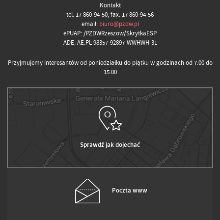
Kontakt
tel. 17 860-94-50; fax. 17 860-94-56
email:
biuro@pzdw.pl
ePUAP: /PZDWRzeszow/SkrytkaESP
ADE: AE:PL-98357-92897-WWHWH-31
Przyjmujemy interesantów od poniedziałku do piątku w godzinach od 7.00 do
15.00
Sprawdź jak dojechać
Poczta www