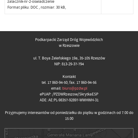
zalacznik-nr-2-oswiadczenie
Format pliku:
DOC
, rozmiar: 30 kB,
Podkarpacki Zarząd Dróg Wojewódzkich
w Rzeszowie
ul. T. Boya Żeleńskiego 19a, 35-105 Rzeszów
NIP: 813-29-37-794
Kontakt
tel. 17 860-94-50; fax. 17 860-94-56
email:
biuro@pzdw.pl
ePUAP: /PZDWRzeszow/SkrytkaESP
ADE: AE:PL-98357-92897-WWHWH-31
Przyjmujemy interesantów od poniedziałku do piątku w godzinach od 7.00 do
15.00