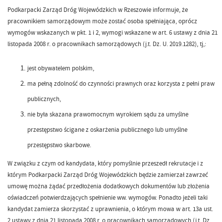
Podkarpacki Zarząd Dróg Wojewódzkich w Rzeszowie informuje, że
pracownikiem samorządowym może zostać osoba spełniająca, oprócz
wymogów wskazanych w pkt. 1 i 2, wymogi wskazane w art. 6 ustawy z dnia 21
listopada 2008 r. o pracownikach samorządowych (j.t. Dz. U. 2019.1282), tj,:
jest obywatelem polskim,
ma pełną zdolność do czynności prawnych oraz korzysta z pełni praw
publicznych,
nie była skazana prawomocnym wyrokiem sądu za umyślne
przestępstwo ścigane z oskarżenia publicznego lub umyślne
przestępstwo skarbowe.
W związku z czym od kandydata, który pomyślnie przeszedł rekrutacje i z
którym Podkarpacki Zarząd Dróg Wojewódzkich będzie zamierzał zawrzeć
umowę można żądać przedłożenia dodatkowych dokumentów lub złożenia
oświadczeń potwierdzających spełnienie ww. wymogów. Ponadto jeżeli taki
kandydat zamierza skorzystać z uprawnienia, o którym mowa w art. 13a ust.
2 ustawy z dnia 21 listopada 2008 r. o pracownikach samorządowych (j.t. Dz.