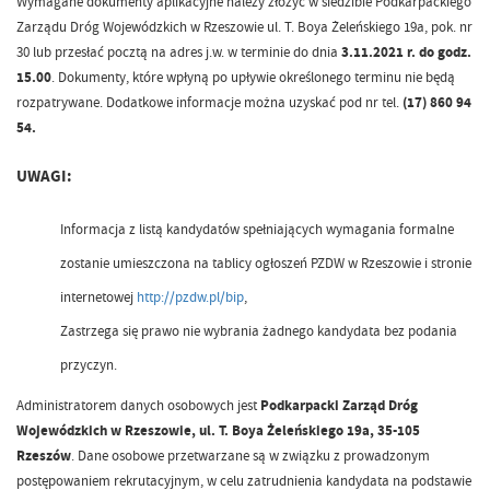
Wymagane dokumenty aplikacyjne należy złożyć w siedzibie Podkarpackiego
Zarządu Dróg Wojewódzkich w Rzeszowie ul. T. Boya Żeleńskiego 19a, pok. nr
30 lub przesłać pocztą na adres j.w. w terminie do dnia
3.11.2021 r. do godz.
15.00
. Dokumenty, które wpłyną po upływie określonego terminu nie będą
rozpatrywane. Dodatkowe informacje można uzyskać pod nr tel.
(17) 860 94
54.
UWAGI:
Informacja z listą kandydatów spełniających wymagania formalne
zostanie umieszczona na tablicy ogłoszeń PZDW w Rzeszowie i stronie
internetowej
http://pzdw.pl/bip
,
Zastrzega się prawo nie wybrania żadnego kandydata bez podania
przyczyn.
Administratorem danych osobowych jest
Podkarpacki Zarząd Dróg
Wojewódzkich w Rzeszowie, ul. T. Boya Żeleńskiego 19a, 35-105
Rzeszów
. Dane osobowe przetwarzane są w związku z prowadzonym
postępowaniem rekrutacyjnym, w celu zatrudnienia kandydata na podstawie