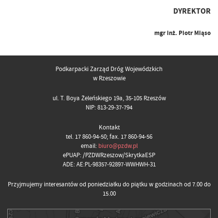
DYREKTOR
mgr inż. Piotr Miąso
Podkarpacki Zarząd Dróg Wojewódzkich
w Rzeszowie
ul. T. Boya Żeleńskiego 19a, 35-105 Rzeszów
NIP: 813-29-37-794
Kontakt
tel. 17 860-94-50; fax. 17 860-94-56
email:
biuro@pzdw.pl
ePUAP: /PZDWRzeszow/SkrytkaESP
ADE: AE:PL-98357-92897-WWHWH-31
Przyjmujemy interesantów od poniedziałku do piątku w godzinach od 7.00 do
15.00