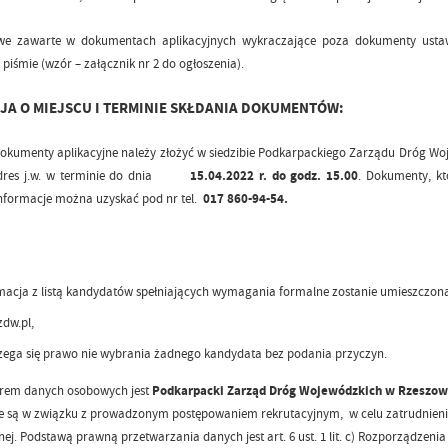
e zawarte w dokumentach aplikacyjnych wykraczające poza dokumenty ustaw
piśmie (wzór – załącznik nr 2 do ogłoszenia).
JA O MIEJSCU I TERMINIE SKŁDANIA DOKUMENTÓW:
umenty aplikacyjne należy złożyć w siedzibie Podkarpackiego Zarządu Dróg Wojewó
res j.w. w terminie do dnia
15.04.2022 r. do godz. 15.00
. Dokumenty, kt
nformacje można uzyskać pod nr tel.
017 860-94-54.
macja z listą kandydatów spełniających wymagania formalne zostanie umieszczona 
zdw.pl,
zega się prawo nie wybrania żadnego kandydata bez podania przyczyn.
orem danych osobowych jest
Podkarpacki Zarząd Dróg Wojewódzkich w Rzeszowie
e są w związku z prowadzonym postępowaniem rekrutacyjnym, w celu zatrudnien
ej. Podstawą prawną przetwarzania danych jest art. 6 ust. 1 lit. c) Rozporządzenia