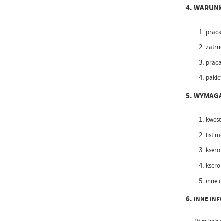
4.
WARUNK
praca
zatru
praca
pakiet
5.
WYMAGA
kwest
list 
ksero
ksero
inne 
6.
INNE IN