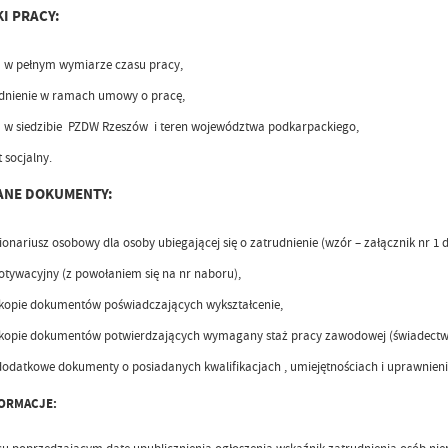
I PRACY:
 w pełnym wymiarze czasu pracy,
dnienie w ramach umowy o pracę,
 w siedzibie PZDW Rzeszów i teren województwa podkarpackiego,
 socjalny.
NE DOKUMENTY:
ionariusz osobowy dla osoby ubiegającej się o zatrudnienie (wzór – załącznik nr 1 d
motywacyjny (z powołaniem się na nr naboru),
kopie dokumentów poświadczających wykształcenie,
kopie dokumentów potwierdzających wymagany staż pracy zawodowej (świadectwa
dodatkowe dokumenty o posiadanych kwalifikacjach , umiejętnościach i uprawnieni
FORMACJE: