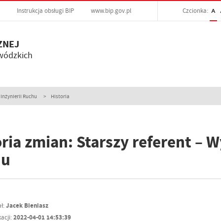
Instrukcja obsługi BIP
www.bip.gov.pl
Czcionka:
A
ZNEJ
wódzkich
 Inżynierii Ruchu
Historia
ria zmian: Starszy referent – W
hu
ł:
Jacek Bieniasz
acji:
2022-04-01 14:53:39