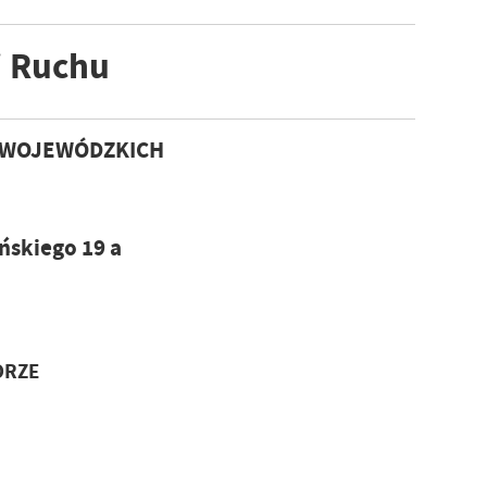
i Ruchu
 WOJEWÓDZKICH
ńskiego 19 a
ORZE
u