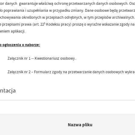
ator danych gwarantuje właściwą ochronę przetwarzanych danych osobowych. Osob
o poprawiania i uzupełniania w przypadku zmiany. Dane osobowe będą przetwarzan
echowywania określonych w przepisach odrębnych, w tym przepisów archiwalnych
1
przepisami prawa (art. 22
Kodeksu pracy) proszę o wyraźne wskazanie zgody na 
eniem aplikacji.
o ogłoszenia o naborze:
Załącznik nr 1 -- Kwestionariusz osobowy.
Załącznik nr 2 – Formularz zgody na przetwarzanie danych osobowych wyk
ntacja
Nazwa pliku