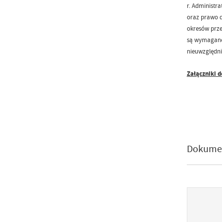
r. Administr
oraz prawo d
okresów prz
są wymagane 
nieuwzględni
Załączniki d
Dokume