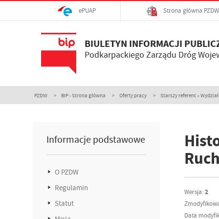
ePUAP
Strona główna PZDW
BIULETYN INFORMACJI PUBLIC
Podkarpackiego Zarządu Dróg Woje
PZDW
BIP - Strona główna
Oferty pracy
Starszy referent – Wydział
Histo
Informacje podstawowe
Ruc
O PZDW
Regulamin
Wersja:
2
Statut
Zmodyfikowa
Data modyfik
Misja