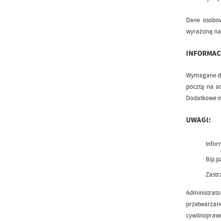
Dane osobow
wyrażoną na 
INFORMAC
Wymagane dok
pocztą na ad
Dodatkowe i
UWAGI:
Infor
Bip.p
Zastr
Administrat
przetwarzan
cywilnoprawn