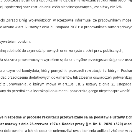
u poprzedzającym datę upublicznienia ogłoszenia wskaźnik zatrudnienia osób niep
 i społecznej oraz zatrudnieniu osób niepełnosprawnych, jest niższy niż 6 %.
cki Zarząd Dróg Wojewódzkich w Rzeszowie informuje, że pracownikiem może 
kazane w art. 6 ustawy z dnia 21 listopada 2008 r. o pracownikach samorządowych (j
obywatelem polskim,
łną zdolność do czynności prawnych oraz korzysta z pełni praw publicznych,
yła skazana prawomocnym wyrokiem sądu za umyślne przestępstwo ścigane z oskar
u z czym od kandydata, który pomyślnie przeszedł rekrutacje i z którym Pod
dać przedłożenia dodatkowych dokumentów lub złożenia oświadczeń potwierdzając
ać z uprawnienia, o którym mowa w art.13a ust. 2 ustawy z dnia 21 listopada
.
any do przedłożenia kserokopii dokumentu potwierdzającego niepełnosprawność
e niezbędne w procesie rekrutacji przetwarzane są na podstawie ustawy z dni
raz ustawy z dnia 26 czerwca 1974 r. Kodeks pracy (j.t. Dz. U. 2020.1320) w
st dobrowolne, a ich nie podanie uniemożliwi uwzględnienia aplikacji złożonej w z