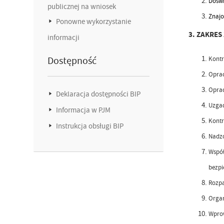
Doświ
publicznej na wniosek
Znajo
Ponowne wykorzystanie
3. ZAKRE
informacji
Dostępność
Kontr
Oprac
Oprac
Deklaracja dostępności BIP
Uzgad
Informacja w PJM
Kontr
Instrukcja obsługi BIP
Nadzó
Współ
bezpi
Rozpa
Organ
Wprow