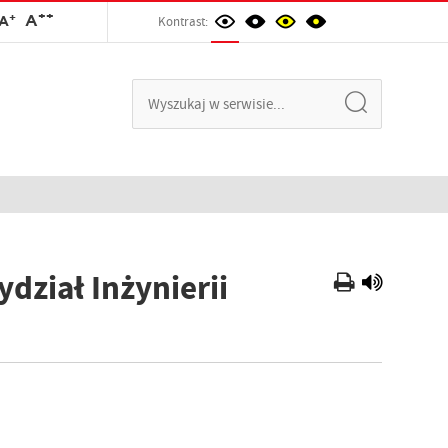
++
+
A
A
Kontrast:
ydział Inżynierii