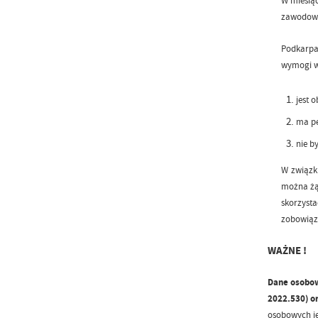
W miesiąc
zawodowej
Podkarpa
wymogi ws
jest 
ma pe
nie b
W związk
można żą
skorzyst
zobowiąz
WAŻNE !
Dane osobow
2022.530) o
osobowych je