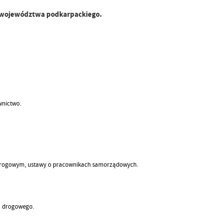
n województwa podkarpackiego.
wnictwo.
 drogowym, ustawy o pracownikach samorządowych.
hu drogowego.