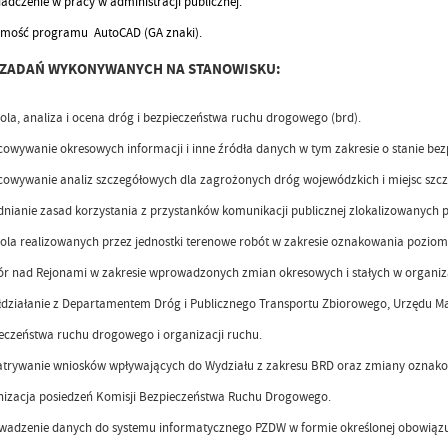
adczenie w pracy w administracji publicznej.
mość programu AutoCAD (GA znaki).
S ZADAŃ WYKONYWANYCH NA STANOWISKU:
ola, analiza i ocena dróg i bezpieczeństwa ruchu drogowego (brd).
owywanie okresowych informacji i inne źródła danych w tym zakresie o stanie b
owywanie analiz szczegółowych dla zagrożonych dróg wojewódzkich i miejsc szcz
nianie zasad korzystania z przystanków komunikacji publicznej zlokalizowanych 
ola realizowanych przez jednostki terenowe robót w zakresie oznakowania pozio
r nad Rejonami w zakresie wprowadzonych zmian okresowych i stałych w organiza
działanie z Departamentem Dróg i Publicznego Transportu Zbiorowego, Urzędu Ma
eczeństwa ruchu drogowego i organizacji ruchu.
trywanie wniosków wpływających do Wydziału z zakresu BRD oraz zmiany oznako
izacja posiedzeń Komisji Bezpieczeństwa Ruchu Drogowego.
adzenie danych do systemu informatycznego PZDW w formie określonej obowiązu