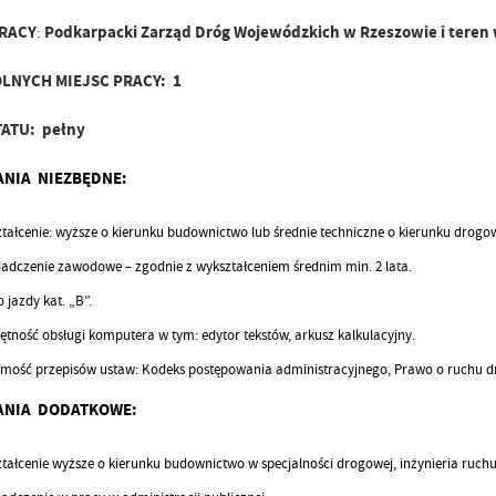
PRACY
:
Podkarpacki Zarząd Dróg Wojewódzkich w Rzeszowie i tere
OLNYCH MIEJSC PRACY:
1
TATU:
pełny
NIA NIEZBĘDNE:
tałcenie: wyższe o kierunku budownictwo lub średnie techniczne o kierunku drogo
adczenie zawodowe – zgodnie z wykształceniem średnim min. 2 lata.
 jazdy kat. „B”.
ętność obsługi komputera w tym: edytor tekstów, arkusz kalkulacyjny.
mość przepisów ustaw: Kodeks postępowania administracyjnego, Prawo o ruchu
ANIA DODATKOWE:
tałcenie wyższe o kierunku budownictwo w specjalności drogowej, inżynieria ruc