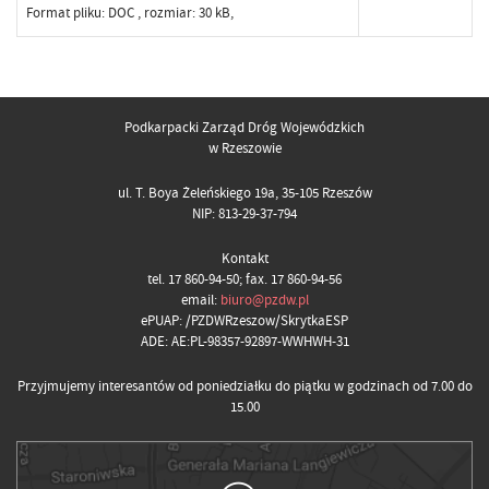
Format pliku:
DOC
, rozmiar: 30 kB,
Podkarpacki Zarząd Dróg Wojewódzkich
w Rzeszowie
ul. T. Boya Żeleńskiego 19a, 35-105 Rzeszów
NIP: 813-29-37-794
Kontakt
tel. 17 860-94-50; fax. 17 860-94-56
email:
biuro@pzdw.pl
ePUAP: /PZDWRzeszow/SkrytkaESP
ADE: AE:PL-98357-92897-WWHWH-31
Przyjmujemy interesantów od poniedziałku do piątku w godzinach od 7.00 do
15.00