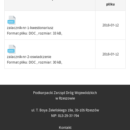
pliku
2018-07-12
zalacznik-nr-1-kwestionariusz
Format pliku:
DOC
, rozmiar: 33 kB,
2018-07-12
zalacznik-nr-2-oswiadczenie
Format pliku:
DOC
, rozmiar: 30 kB,
Podkarpacki Zarząd Dróg Wojewódzkich
w Rzeszowie
ul. T. Boya Żeleńskiego 19a, 35-105 Rzeszów
NIP: 813-29-37-794
Kontakt