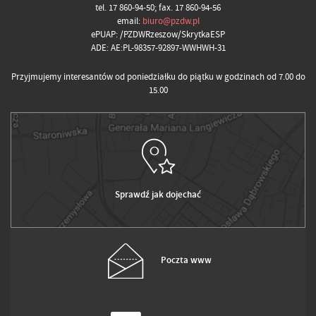
tel. 17 860-94-50; fax. 17 860-94-56
email:
biuro@pzdw.pl
ePUAP: /PZDWRzeszow/SkrytkaESP
ADE: AE:PL-98357-92897-WWHWH-31
Przyjmujemy interesantów od poniedziałku do piątku w godzinach od 7.00 do
15.00
Sprawdź jak dojechać
Poczta www