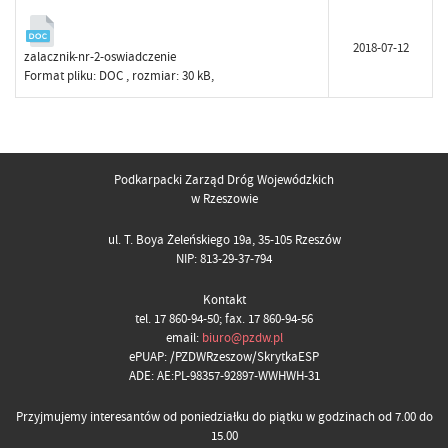
2018-07-12
zalacznik-nr-2-oswiadczenie
Format pliku:
DOC
, rozmiar: 30 kB,
Podkarpacki Zarząd Dróg Wojewódzkich
w Rzeszowie
ul. T. Boya Żeleńskiego 19a, 35-105 Rzeszów
NIP: 813-29-37-794
Kontakt
tel. 17 860-94-50; fax. 17 860-94-56
email:
biuro@pzdw.pl
ePUAP: /PZDWRzeszow/SkrytkaESP
ADE: AE:PL-98357-92897-WWHWH-31
Przyjmujemy interesantów od poniedziałku do piątku w godzinach od 7.00 do
15.00